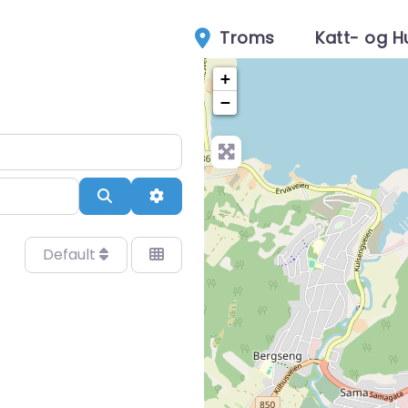
Troms
Katt- og 
+
−
Search
Advanced Filters
Default