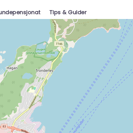
Hundepensjonat
Tips & Guider