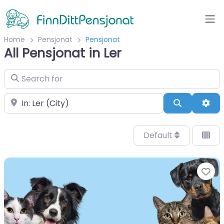
Home
Pensjonat
Pensjonat
All Pensjonat in Ler
Search for
Velg by/sted
Search
Adv
Default
Fa