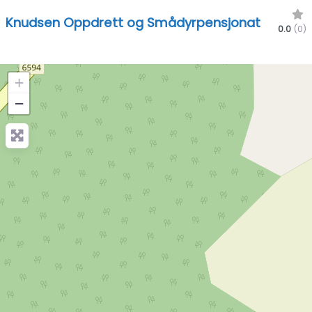
Knudsen Oppdrett og Smådyrpensjonat
0.0
(0)
+
−