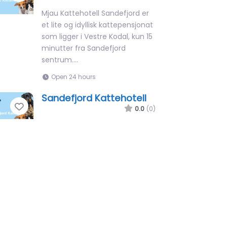
Mjau Kattehotell Sandefjord er
et lite og idyllisk kattepensjonat
som ligger i Vestre Kodal, kun 15
minutter fra Sandefjord
sentrum.…
Open 24 hours
Sandefjord Kattehotell
Favorite
0.0
(0)
Sandefjord Kattehotell er et
moderne og innbydende
kattepensjonat som tilbyr lyse
og nyinnredede rom for katter.
Pensjonatet tar imot katter…
09:00 – 11:00
Hestvedtødegården
Favorite
kurs- og dyrepensjonat