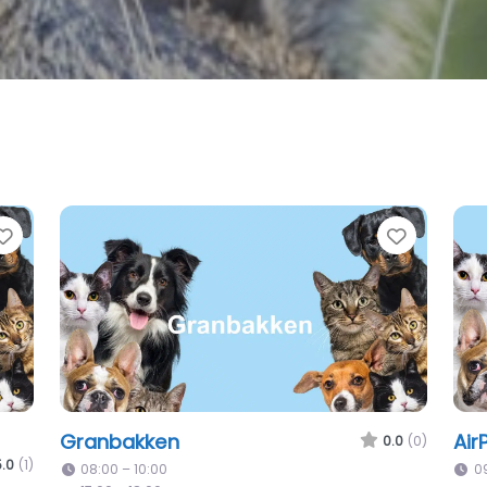
Favorite
Favorit
Asker Kattehotell
BIN
0.0
(0)
.0
(0)