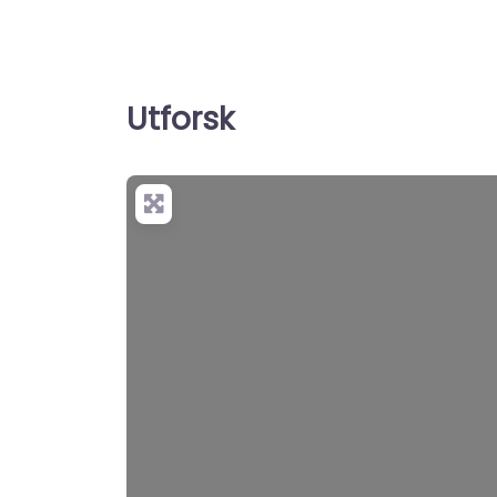
09:00 – 18:00
Utforsk
+
−