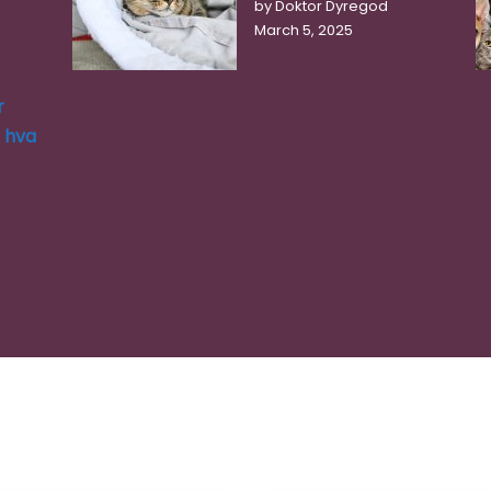
by Doktor Dyregod
March 5, 2025
r
g hva