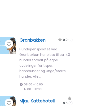
Granbakken
0.0
(0)
Favorite
Hundepensjonatet ved
Granbakken har plass til ca. 40
hunder fordelt på egne
avdelinger for tisper,
hannhunder og unge/større
hunder. Alle…
08:00 – 10:00
17:00 – 18:00
Mjau Kattehotell
Favorite
0.0
(0)