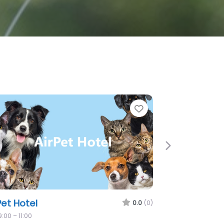
e
Favorite
Next
As Dyresenter
0.0
(0)