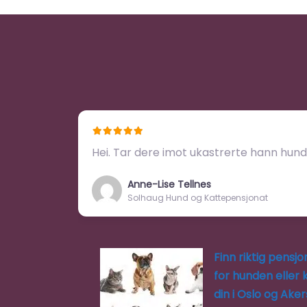
Hei. Tar dere imot ukastrerte hann hun
Anne-Lise Tellnes
Solhaug Hund og Kattepensjonat
Finn riktig pensjo
for hunden eller 
din i Oslo og Ake