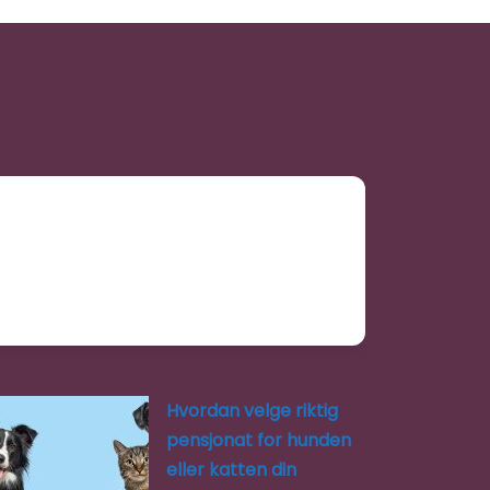
0.0
(0)
Hestvedtødegården Kurs- og
Dyrepensjonat tilbyr tjenester
for både hunder og katter. De
har separate avdelinger for
hundepensjonat og
kattepensjonat, og…
Open 24 hours
Vivelstad Dyrepensjonat
Favorite
0.0
(0)
Vivelstad Hundepensjonat tilbyr
profesjonell pass og pleie av
hunder i trygge og landlige
omgivelser på Vivelstad Gård i
Hvordan velge riktig
Drøbak. De…
pensjonat for hunden
eller katten din
08:00 – 17:00