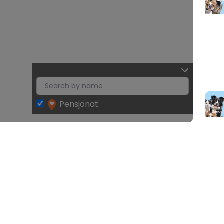
Pensjonat
Leaflet
| Map data ©
OpenStreetMap
contributors