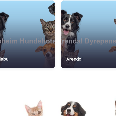
debu
Arendal