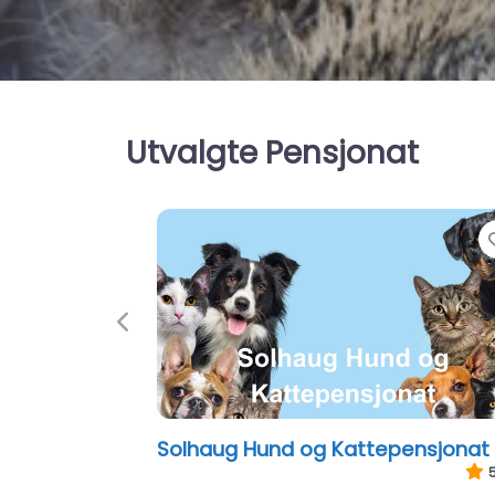
Utvalgte Pensjonat
Previous
Standal Hunde- og Kattehotell
0