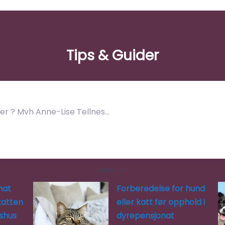
Tips & Guider
der ? Mvh Anne-Lise Tellnes…
nat
Forberedelse for hund
katten
eller katt før opphold i
rshus
dyrepensjonat