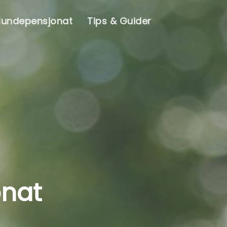
Hundepensjonat
Tips & Guider
onat