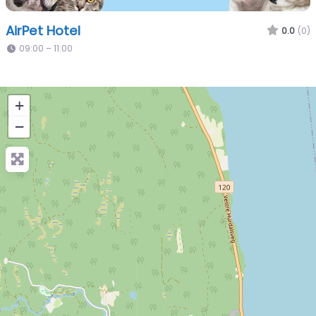
AirPet Hotel
0.0
(0)
09:00 – 11:00
+
−