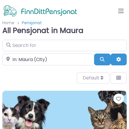
Home
Pensjonat
All Pensjonat in Maura
Search for
Velg by/sted
Search
Adv
Default
Fa