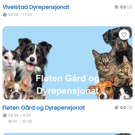
Vivelstad Dyrepensjonat
0.0
(0)
08:00 – 17:00
Fa
Fløten Gård og Dyrepensjonat
0.0
(0)
09:00 – 11:00
18:00 – 20:00