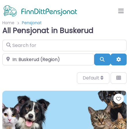
Home
Pensjonat
All Pensjonat in Buskerud
Search for
Velg by/sted
Search
Adv
Default
Fa