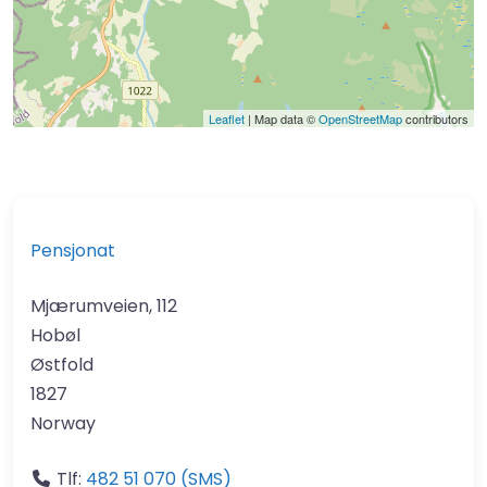
Leaflet
| Map data ©
OpenStreetMap
contributors
Pensjonat
Mjærumveien, 112
Hobøl
Østfold
1827
Norway
Tlf:
482 51 070 (SMS)