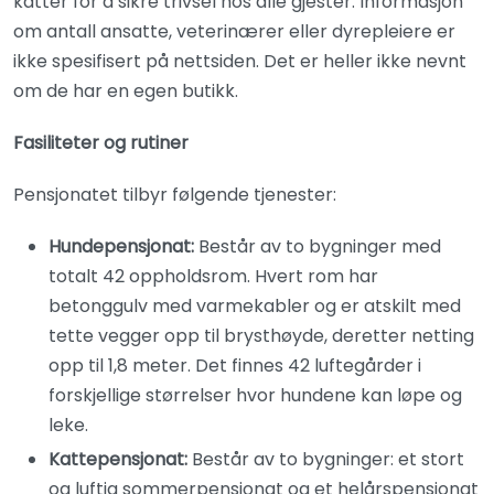
katter for å sikre trivsel hos alle gjester. Informasjon
om antall ansatte, veterinærer eller dyrepleiere er
ikke spesifisert på nettsiden. Det er heller ikke nevnt
om de har en egen butikk.
Fasiliteter og rutiner
Pensjonatet tilbyr følgende tjenester:
Hundepensjonat:
Består av to bygninger med
totalt 42 oppholdsrom. Hvert rom har
betonggulv med varmekabler og er atskilt med
tette vegger opp til brysthøyde, deretter netting
opp til 1,8 meter. Det finnes 42 luftegårder i
forskjellige størrelser hvor hundene kan løpe og
leke.
Kattepensjonat:
Består av to bygninger: et stort
og luftig sommerpensjonat og et helårspensjonat