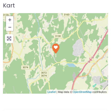
Kart
+
−
Press Enter key to search
Leaflet
| Map data ©
OpenStreetMap
contributors