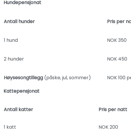
Hundepensjonat
Antall hunder
Pris per n
1 hund
NOK 350
2 hunder
NOK 450
Høysesongtillegg
(påske, jul, sommer)
NOK 100 p
Kattepensjonat
Antall katter
Pris per natt
1 katt
NOK 200