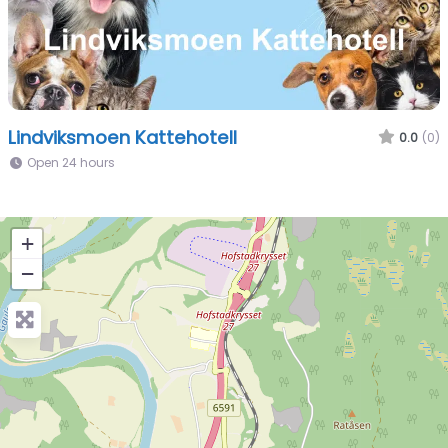
Lindviksmoen Kattehotell​
0.0
(0)
Open 24 hours
+
−