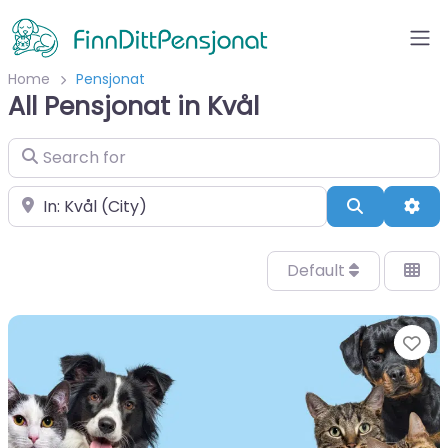
Home
Pensjonat
All Pensjonat in Kvål
Search for
Velg by/sted
Search
Adv
Default
Fa