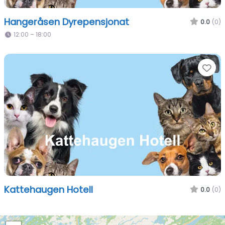
Hangeråsen Dyrepensjonat
0.0
(0)
12:00 – 18:00
Fa
Kattehaugen Hotell
0.0
(0)