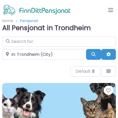
Home
Pensjonat
All Pensjonat in Trondheim
Search for
Velg by/sted
Search
Adv
Default
Fa