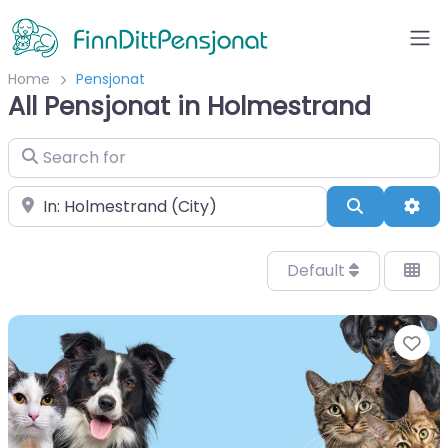
Home
Pensjonat
All Pensjonat in Holmestrand
Search for
Velg by/sted
Search
Adv
Default
Fa