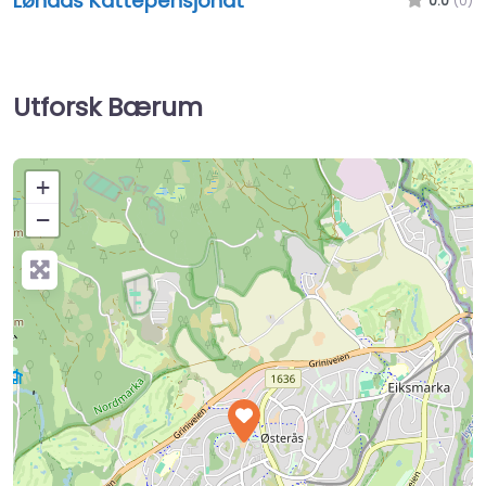
Lønaas Kattepensjonat
0.0
(0)
Utforsk Bærum
+
−