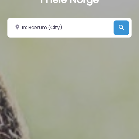
Velg by/sted
Searc