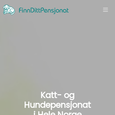
Katt- og
Hundepensjonat
i Hele Norge