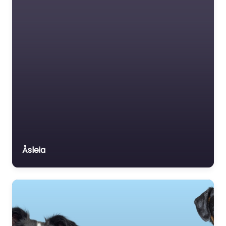
Åsleia