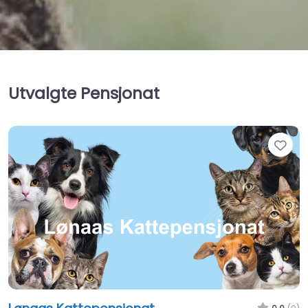
Utvalgte Pensjonat
Fav