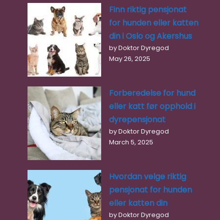
Finn riktig pensjonat
for hunden eller katten
din i Oslo og Akershus
by Doktor Dyregod
May 26, 2025
Forberedelse for hund
eller katt før opphold i
dyrepensjonat
by Doktor Dyregod
March 5, 2025
Hvordan velge riktig
pensjonat for hunden
eller katten din
by Doktor Dyregod