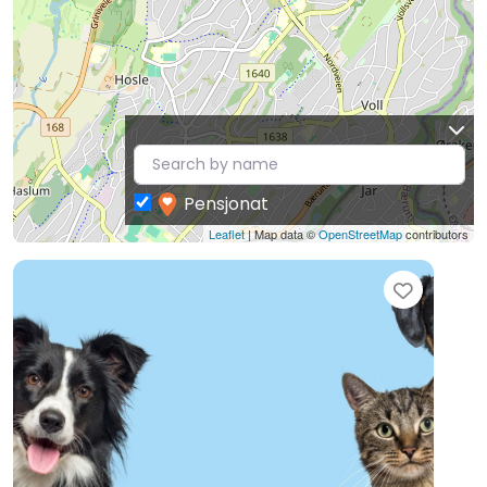
Pensjonat
Leaflet
| Map data ©
OpenStreetMap
contributors
Favori