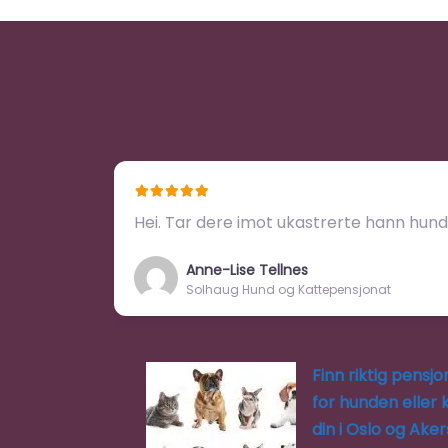
Hei. Tar dere imot ukastrerte hann hun
Anne-Lise Tellnes
Solhaug Hund og Kattepensjonat
Finn riktig pensjo
for hunden eller 
din i Oslo og Ake