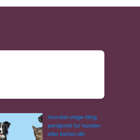
Hvordan velge riktig
pensjonat for hunden
eller katten din