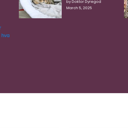
by Doktor Dyregod
March 5, 2025
r
g hva