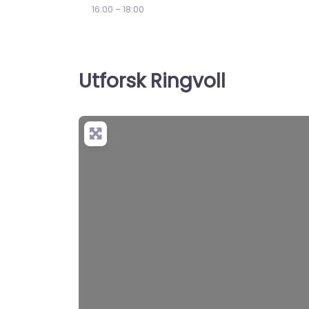
16:00 – 18:00
Utforsk Ringvoll
+
−