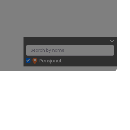
Pensjonat
Leaflet
| Map data ©
OpenStreetMap
contributors