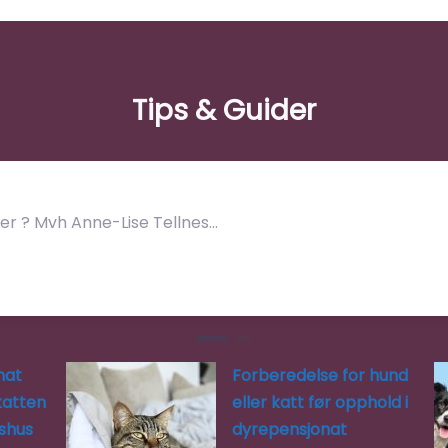
Tips & Guider
der ? Mvh Anne-Lise Tellnes…
nat
Forberedelse for hund
katten
eller katt før opphold i
rshus
dyrepensjonat