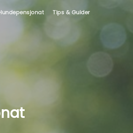
 Hundepensjonat
Tips & Guider
onat