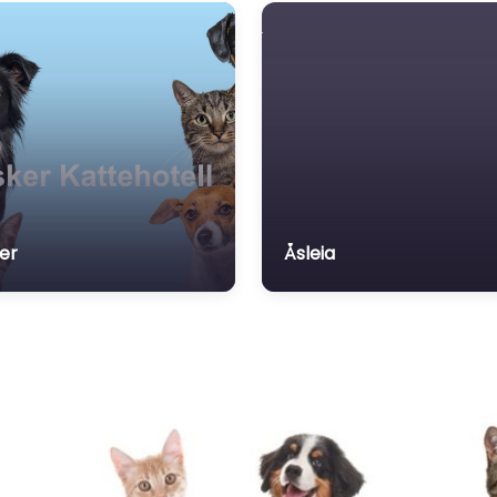
er
Åsleia