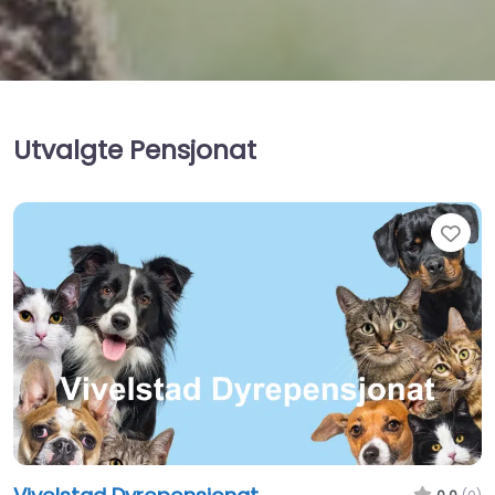
Utvalgte Pensjonat
Fav