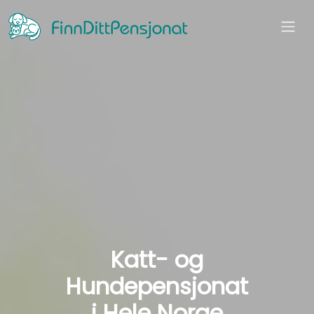
Katt- og
Hundepensjonat
i Hele Norge