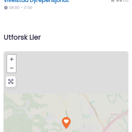
Vivelstad Dyrepensjonat
0.0
(0)
08:00 – 17:00
Utforsk Lier
+
−