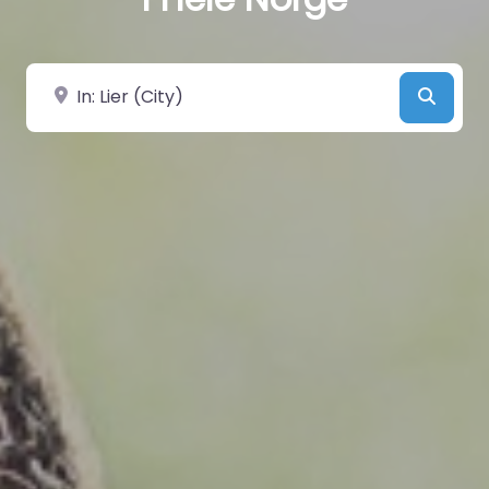
Velg by/sted
Searc