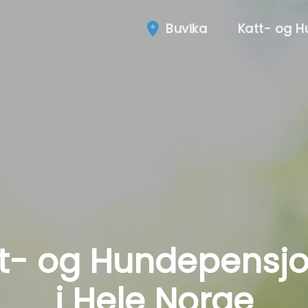
Buvika
Katt- og 
t- og Hundepensj
i Hele Norge