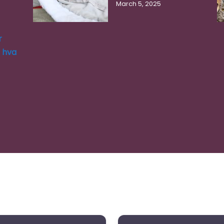
March 5, 2025
r
g hva