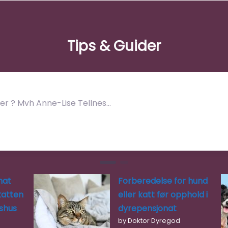
Tips & Guider
der ? Mvh Anne-Lise Tellnes…
nat
Forberedelse for hund
katten
eller katt før opphold i
rshus
dyrepensjonat
by Doktor Dyregod