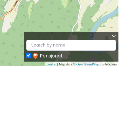
Pensjonat
Leaflet
| Map data ©
OpenStreetMap
contributors