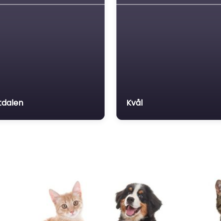
tdalen
Kvål