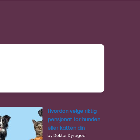
Hvordan velge riktig
pensjonat for hunden
eller katten din
by Doktor Dyregod