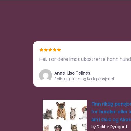
Hei. Tar dere imot ukastrerte hann hun
Anne-Lise Tellnes
Solhaug Hund og Kattepensjonat
Finn riktig pensjo
for hunden eller 
din i Oslo og Ake
by Doktor Dyregod