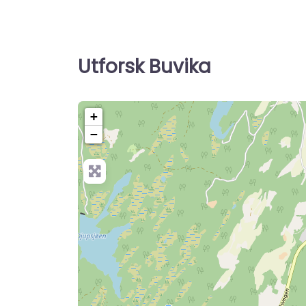
Utforsk Buvika
+
−