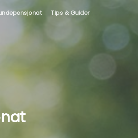
Hundepensjonat
Tips & Guider
onat